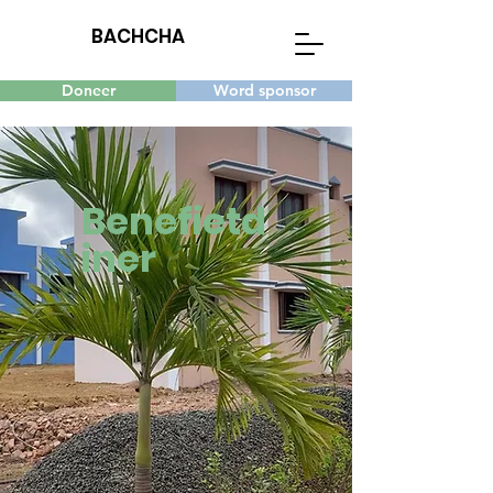
BACHCHA
Doneer
Word sponsor
Benefietd
iner