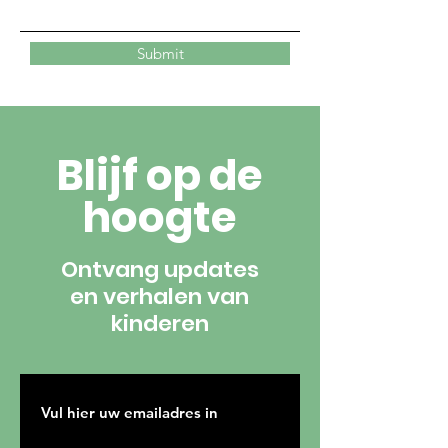
Submit
Blijf op de
hoogte
Ontvang updates
en verhalen van
kinderen