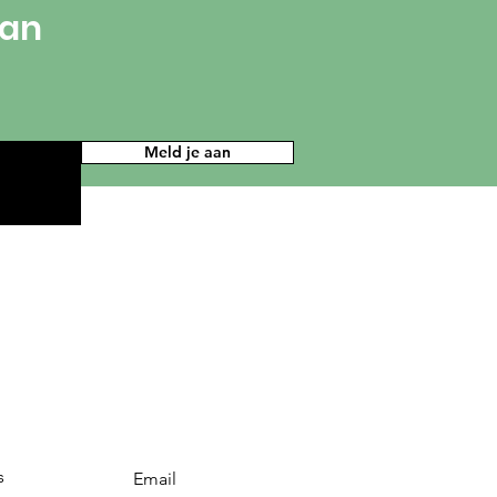
van
Meld je aan
s
Email