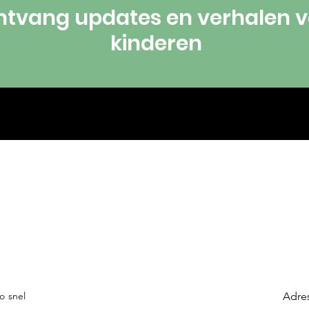
tvang updates en verhalen 
kinderen
o snel
Adre