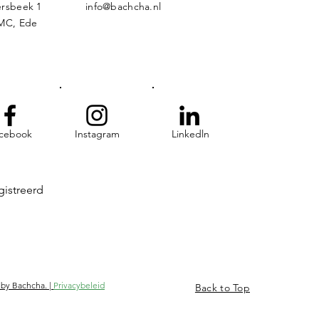
rsbeek 1
info@bachcha.nl
MC, Ede
cebook
Instagram
Linkedln
gistreerd
 by Bachcha. |
Privacybeleid
Back to Top