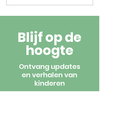
in onze Nederlandse...
iedereen!
Blijf op de
hoogte
Ontvang updates
en verhalen van
kinderen
Meld je aan