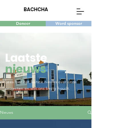
BACHCHA
Doneer
Word sponsor
Laatste
nieuws
Lees hier het laatste nieuws over onze
projecten en wat ons bezig houdt.
Nieuws