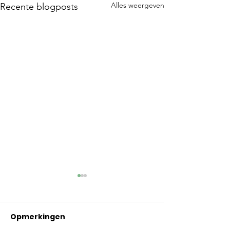
Alles weergeven
Recente blogposts
Update Sept
2023
Opmerkingen
Elke keer als ik dez